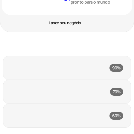
pronto para o mundo
Lance seu negócio
Figma
90%
Leading design tool
Framer
70%
No-code website builder
Adobe Photoshop
60%
Raster graphics editor