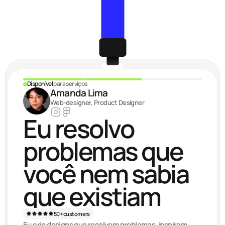
Disponível 
para serviços
Amanda Lima
Web-designer, Product Designer
Eu resolvo 
problemas que 
você nem sabia 
que existiam
50+ customers
Eu crio designs que resolvem problemas, inspiram