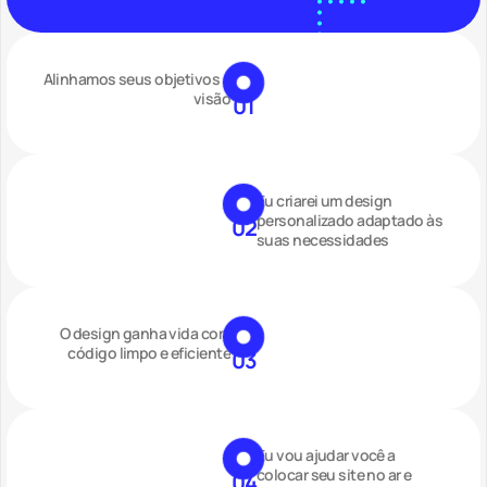
Alinhamos seus objetivos e
visão
01
Eu criarei um design
personalizado adaptado às
02
suas necessidades
O design ganha vida com
código limpo e eficiente
03
Eu vou ajudar você a
colocar seu site no ar e
04