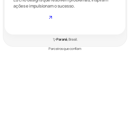
ações e impulsionam o sucesso.
Contato
Paraná
, Brasil.
Parceiros que confiam
Meu trabalho
Confira alguns dos meus projetos em
destaque